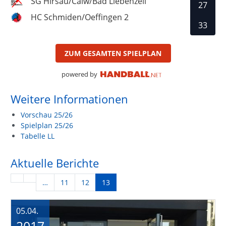
SG Hirsau/Calw/Bad Liebenzell
27
HC Schmiden/Oeffingen 2
33
ZUM GESAMTEN SPIELPLAN
powered by
Weitere Informationen
Vorschau 25/26
Spielplan 25/26
Tabelle LL
Aktuelle Berichte
…
11
12
13
05.04.