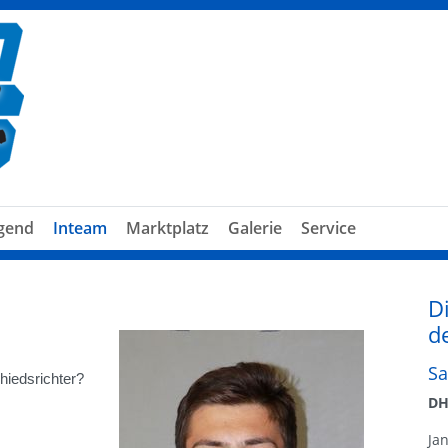
gend
Inteam
Marktplatz
Galerie
Service
D
d
Sa
hiedsrichter?
DH
Jan