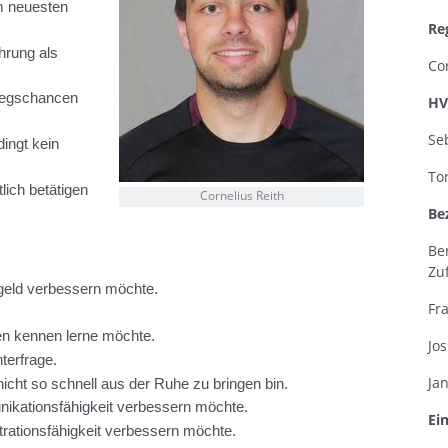
em neuesten
Re
ahrung als
Co
tiegschancen
H
Se
dingt kein
To
lich betätigen
Cornelius Reith
Be
Be
Zu
ngeld verbessern möchte.
Fr
en kennen lerne möchte.
Jo
nterfrage.
Ja
nicht so schnell aus der Ruhe zu bringen bin.
nikationsfähigkeit verbessern möchte.
Ei
trationsfähigkeit verbessern möchte.