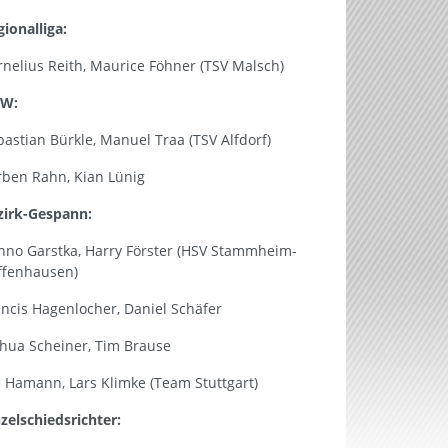
gionalliga:
rnelius Reith, Maurice Föhner (TSV Malsch)
VW:
bastian Bürkle, Manuel Traa (TSV Alfdorf)
rben Rahn, Kian Lünig
zirk-Gespann:
nno Garstka, Harry Förster (HSV Stammheim-
ffenhausen)
ancis Hagenlocher, Daniel Schäfer
shua Scheiner, Tim Brause
n Hamann, Lars Klimke (Team Stuttgart)
nzelschiedsrichter: