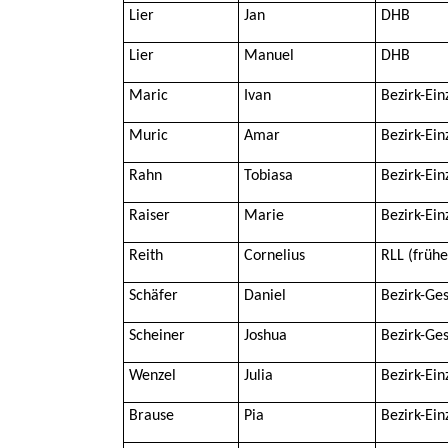
Lier
Jan
DHB
Lier
Manuel
DHB
Maric
Ivan
Bezirk-Ein
Muric
Amar
Bezirk-Ein
Rahn
Tobiasa
Bezirk-Ein
Raiser
Marie
Bezirk-Ein
Reith
Cornelius
RLL (früh
Schäfer
Daniel
Bezirk-Ge
Scheiner
Joshua
Bezirk-Ge
Wenzel
Julia
Bezirk-Ein
Brause
Pia
Bezirk-Ein