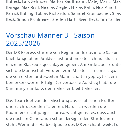
Bubeck, Lars Zehnder, Marlon Kauffmann, Matej Maric, Max
Baraga, Max Ristl, Nicolas Ziegler, Niklas Rahn, Noa Amort,
Patrick Bulling, Tobias Richardon, Samuel Krombacher, Silas
Beck, Simon Pichlmaier, Steffen Härtl, Sven Beck, Tim Tartler
Vorschau Männer 3 - Saison
2025/2026
Der M3 Express startete von Beginn an furios in die Saison,
blieb lange ohne Punktverlust und musste sich nur durch
einzelne Blackouts geschlagen geben. Am Ende aber krönte
sich die Mannschaft verdient zum Meister – in einer Liga,
die von ersten und zweiten Mannschaften geprägt ist, ein
bemerkenswerter Erfolg. Der verpasste Aufstieg trübt die
Stimmung nur kurz, denn Meister bleibt Meister.
Das Team lebt von der Mischung aus erfahrenen Kräften
und nachrückenden Talenten. Natürlich werden die
Routiniers nicht jünger – umso wichtiger ist es, dass auch
die nächste Generation schon fleißig in den Startlöchern
steht. Wer in der Halbzeitpause des M3 zuschaut, weiß: Für