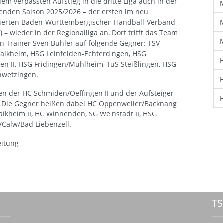
em verpassten Aufstieg in die dritte Liga auch in der
nden Saison 2025/2026 – der ersten im neu
nierten Baden-Württembergischen Handball-Verband
 – wieder in der Regionalliga an. Dort trifft das Team
 Trainer Sven Bühler auf folgende Gegner: TSV
waikheim, HSG Leinfelden-Echterdingen, HSG
gen II, HSG Fridingen/Mühlheim, TuS Steißlingen, HSG
hwetzingen.
pfen der HC Schmiden/Oeffingen II und der Aufsteiger
te. Die Gegner heißen dabei HC Oppenweiler/Backnang
waikheim II, HC Winnenden, SG Weinstadt II, HSG
Calw/Bad Liebenzell.
eitung
TS