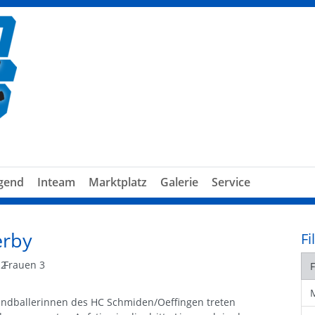
gend
Inteam
Marktplatz
Galerie
Service
erby
Fi
 2
Frauen 3
andballerinnen des HC Schmiden/Oeffingen treten