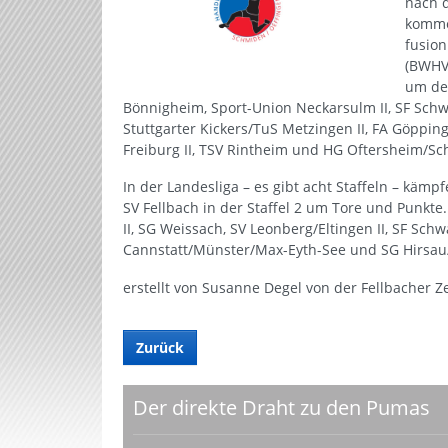
nach d
komme
fusio
(BWHV)
um den
Bönnigheim, Sport-Union Neckarsulm II, SF Sch
Stuttgarter Kickers/TuS Metzingen II, FA Göppin
Freiburg II, TSV Rintheim und HG Oftersheim/Sc
In der Landesliga – es gibt acht Staffeln – käm
SV Fellbach in der Staffel 2 um Tore und Punk
II, SG Weissach, SV Leonberg/Eltingen II, SF Sch
Cannstatt/Münster/Max-Eyth-See und SG Hirsau/
erstellt von Susanne Degel von der Fellbacher Z
Zurück
Der direkte Draht zu den Pumas