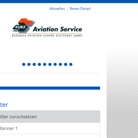
Aktuelles
News-Detail
1
2
3
4
5
6
7
8
9
10
lter
Filter zurücksetzen
Männer 1