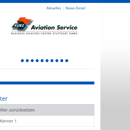
Aktuelles
News-Detail
1
2
3
4
5
6
7
8
9
10
lter
Filter zurücksetzen
Männer 1