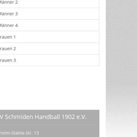
Männer 2
Männer 3
Männer 4
Frauen 1
Frauen 2
Frauen 3
V Schmiden Handball 1902 e.V.
helm-Stähle-Str. 13