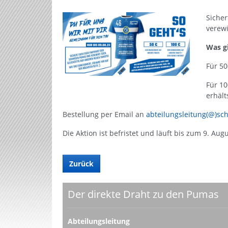
Siche
verewi
Was gi
Für 5
Für 1
erhält
Bestellung per Email an
abteilungsleitung(@)sc
Die Aktion ist befristet und läuft bis zum 9. Augu
Zurück
Der direkte Draht zu den Pumas
Abteilungsleitung