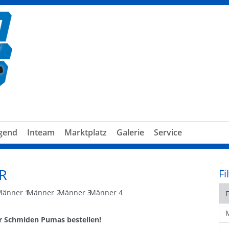
gend
Inteam
Marktplatz
Galerie
Service
R
Fi
Männer 1
Männer 2
Männer 3
Männer 4
er Schmiden Pumas bestellen!