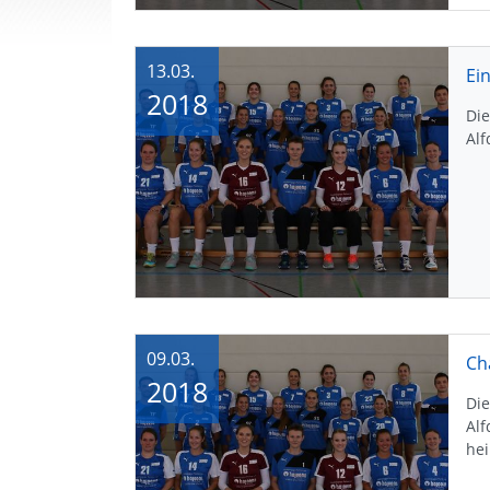
13.03.
Ei
2018
Di
Alf
09.03.
Ch
2018
Di
Alf
he