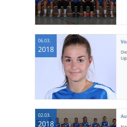
06.03.
Vo
2018
Die
Lig
02.03.
Au
2018
Na