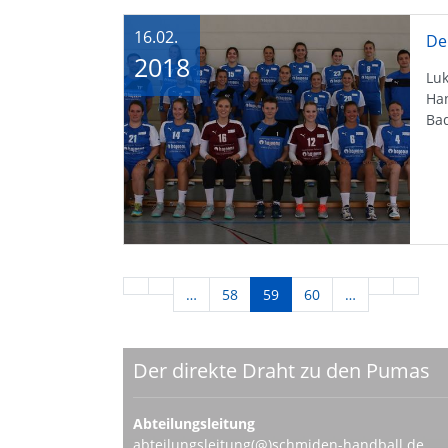
16.02.
De
2018
Luk
Ha
Ba
…
58
59
60
…
Der direkte Draht zu den Pumas
Abteilungsleitung
abteilungsleitung(@)schmiden-handball.de