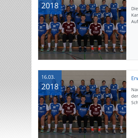
2018
Di
Ka
Auf
16.03.
Er
2018
Na
de
Sc