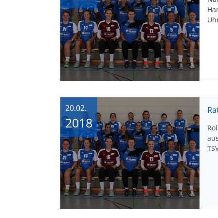
Ha
Uhr
20.02.
Ra
2018
Rol
aus
TS