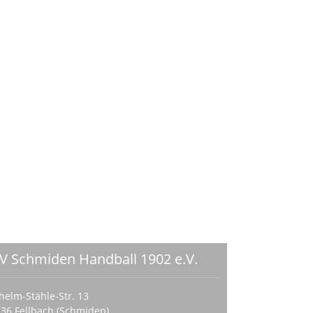
V Schmiden Handball 1902 e.V.
helm-Stähle-Str. 13
36 Fellbach (Schmiden)