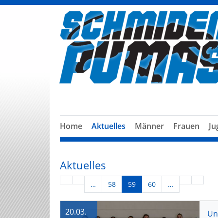
Home
Aktuelles
Männer
Frauen
Ju
Aktuelles
…
58
59
60
…
20.03.
Un