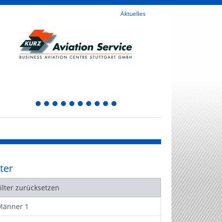
Aktuelles
1
2
3
4
5
6
7
8
9
10
lter
Filter zurücksetzen
Männer 1